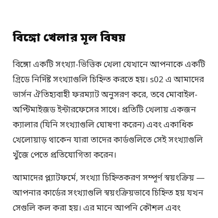
বিঙ্গো খেলার মূল বিষয়
বিঙ্গো একটি সংখ্যা-ভিত্তিক খেলা যেখানে আপনাকে একটি
গ্রিডে নির্দিষ্ট সংখ্যাগুলি চিহ্নিত করতে হয়। s02 এ আমাদের
ভার্সন ঐতিহ্যবাহী ফরম্যাট অনুসরণ করে, তবে মোবাইল-
অপ্টিমাইজড ইন্টারফেসের সাথে। প্রতিটি খেলায় একজন
ক্যালার (যিনি সংখ্যাগুলি ঘোষণা করেন) এবং একাধিক
খেলোয়াড় থাকেন যারা তাদের কার্ডগুলিতে সেই সংখ্যাগুলি
খুঁজে পেতে প্রতিযোগিতা করেন।
আমাদের প্ল্যাটফর্মে, সংখ্যা চিহ্নিতকরণ সম্পূর্ণ স্বয়ংক্রিয় —
আপনার কার্ডের সংখ্যাগুলি স্বয়ংক্রিয়ভাবে চিহ্নিত হয় যখন
সেগুলি কল করা হয়। এর মানে আপনি কৌশল এবং