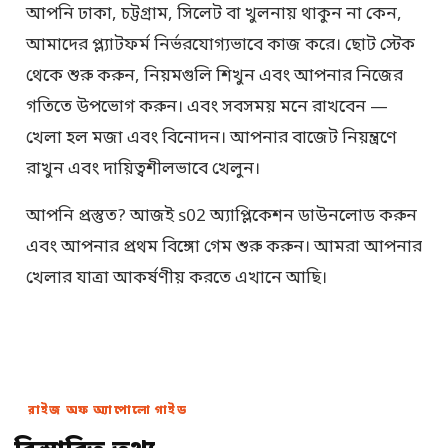
আপনি ঢাকা, চট্টগ্রাম, সিলেট বা খুলনায় থাকুন না কেন,
আমাদের প্ল্যাটফর্ম নির্ভরযোগ্যভাবে কাজ করে। ছোট স্টেক
থেকে শুরু করুন, নিয়মগুলি শিখুন এবং আপনার নিজের
গতিতে উপভোগ করুন। এবং সবসময় মনে রাখবেন —
খেলা হল মজা এবং বিনোদন। আপনার বাজেট নিয়ন্ত্রণে
রাখুন এবং দায়িত্বশীলভাবে খেলুন।
আপনি প্রস্তুত? আজই s02 অ্যাপ্লিকেশন ডাউনলোড করুন
এবং আপনার প্রথম বিঙ্গো গেম শুরু করুন। আমরা আপনার
খেলার যাত্রা আকর্ষণীয় করতে এখানে আছি।
রাইজ অফ অ্যাপোলো গাইড