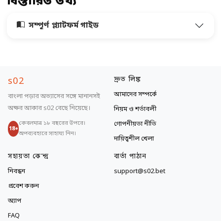
বিস্তারিত তথ্য
সম্পূর্ণ প্ল্যাটফর্ম গাইড
s02
দ্রুত লিঙ্ক
আমাদের সম্পর্কে
বাংলা পড়ার অভ্যাসের সঙ্গে মানানসই
অক্ষর আকার s02 বেছে নিয়েছে।
নিয়ম ও শর্তাবলী
কেবলমাত্র ১৮ বছরের উপরে।
গোপনীয়তা নীতি
18+
অপব্যবহারে সাহায্য নিন।
দায়িত্বশীল খেলা
সহায়তা কেন্দ্র
বার্তা পাঠান
নিবন্ধন
support@s02.bet
প্রবেশ করুন
অ্যাপ
FAQ