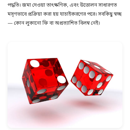
পদ্ধতি। জমা দেওয়া তাৎক্ষণিক, এবং উত্তোলন সাধারণত
মসৃণভাবে প্রক্রিয়া করা হয় যাচাইকরণের পরে। সবকিছু স্বচ্ছ
— কোন লুকানো ফি বা অপ্রত্যাশিত বিলম্ব নেই।