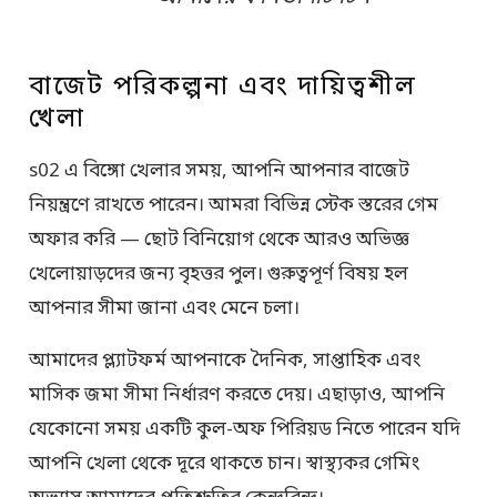
বাজেট পরিকল্পনা এবং দায়িত্বশীল
খেলা
s02 এ বিঙ্গো খেলার সময়, আপনি আপনার বাজেট
নিয়ন্ত্রণে রাখতে পারেন। আমরা বিভিন্ন স্টেক স্তরের গেম
অফার করি — ছোট বিনিয়োগ থেকে আরও অভিজ্ঞ
খেলোয়াড়দের জন্য বৃহত্তর পুল। গুরুত্বপূর্ণ বিষয় হল
আপনার সীমা জানা এবং মেনে চলা।
আমাদের প্ল্যাটফর্ম আপনাকে দৈনিক, সাপ্তাহিক এবং
মাসিক জমা সীমা নির্ধারণ করতে দেয়। এছাড়াও, আপনি
যেকোনো সময় একটি কুল-অফ পিরিয়ড নিতে পারেন যদি
আপনি খেলা থেকে দূরে থাকতে চান। স্বাস্থ্যকর গেমিং